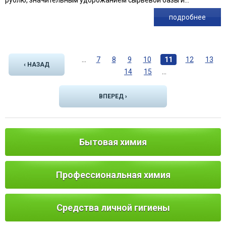
подробнее
С
…
7
8
9
10
11
12
13
т
‹ НАЗАД
14
15
…
р
ВПЕРЕД ›
а
н
и
Бытовая химия
ц
ы
Профессиональная химия
Средства личной гигиены