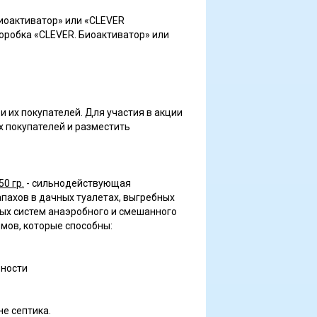
Биоактиватор» или «CLEVER
робка «CLEVER. Биоактиватор» или
 их покупателей. Для участия в акции
 покупателей и разместить
0 гр.
- сильнодействующая
апахов в дачных туалетах, выгребных
ных систем анаэробного и смешанного
мов, которые способны:
ьности
е септика.