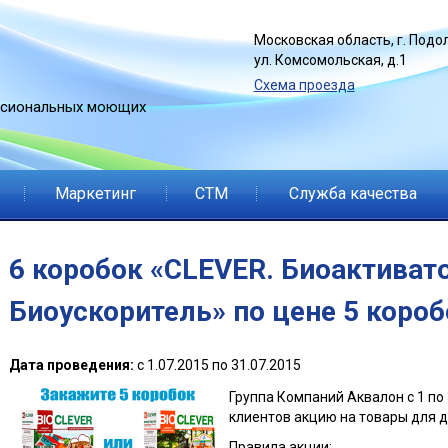
Jump to navigation
Московская область, г. Подол
ул. Комсомольская, д.1
Схема проезда
ссиональных моющих
Маркетинг
СТМ
Служба качества
6 коробок «CLEVER. Биоактиват
Биоускоритель» по цене 5 короб
Дата проведения:
с
1.07.2015
по
31.07.2015
Группа Компаний Аквалон с 1 по
клиентов акцию на товары для д
Правила акции: