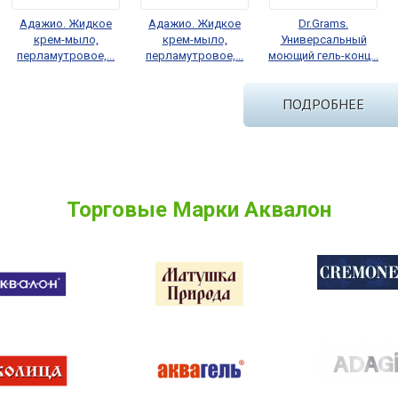
Адажио. Жидкое
Адажио. Жидкое
Dr.Grams.
крем-мыло,
крем-мыло,
Универсальный
перламутровое,...
перламутровое,...
моющий гель-конц...
ПОДРОБНЕЕ
Торговые Марки Аквалон
Аквагель. Белизна -
DEBOUCHER.
"AQUALON" 650 мл
гель отбеливающий
DEBOUCHER Active.
Средство для...
и...
Средство дл...
ПЕРЕЙТИ В КАТАЛОГ