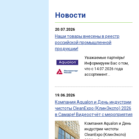
Новости
20.07.2026
Наши товары внесены в реестр
российской промышленной
продукции!
Уважаемые партнёры!
Информируем Вас о том,
что с 14.07.2026 года
ассортимент...
19.06.2026
Компания Aqualon и День индустрии
чистоты CleanExpo (КлинЭкспо) 2026
в Самаре! Видеоотчёт с мероприятия
Компания Aqualon и День
индустрии чистоты
CleanExpo (КлинЭкспо)