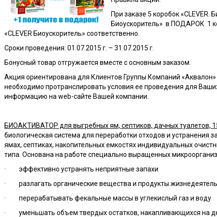
При заказе 5 коробок «CLEVER. 
Биоускоритель» в ПОДАРОК 1 ко
«CLEVER Биоускоритель» соответственно.
Сроки проведения: 01.07.2015 г. – 31.07.2015 г.
Бонусный товар отгружается вместе с основным заказом.
Акция ориентирована для Клиентов Группы Компаний «Аквалон» и
необходимо протранслировать условия ее проведения для Ваших
информацию на web-сайте Вашей компании.
БИОАКТИВАТОР для выгребных ям, септиков, дачных туалетов, 15
биологическая система для переработки отходов и устранения з
ямах, септиках, накопительных емкостях индивидуальных очист
типа. Основана на работе специально выращенных микроорганиз
· эффективно устранять неприятные запахи
· разлагать органические вещества и продукты жизнедеятел
· перерабатывать фекальные массы в углекислый газ и воду
· уменьшать объем твердых остатков, накапливающихся на дн