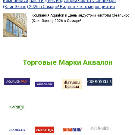
Компания Aqualon и День индустрии чистоты CleanExpo
(КлинЭкспо) 2026 в Самаре! Видеоотчёт с мероприятия
Компания Aqualon и День индустрии чистоты CleanExpo
(КлинЭкспо) 2026 в Самаре!...
Торговые Марки Аквалон