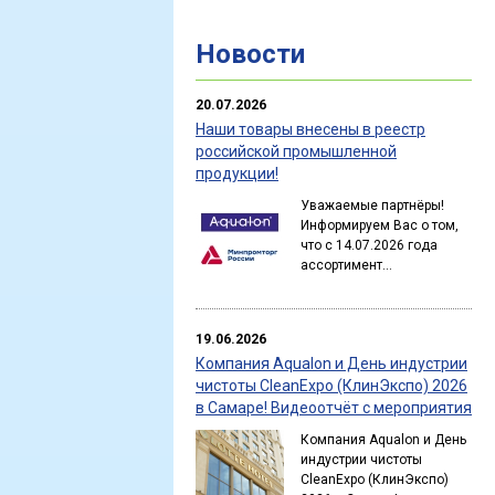
Новости
20.07.2026
Наши товары внесены в реестр
российской промышленной
продукции!
Уважаемые партнёры!
Информируем Вас о том,
что с 14.07.2026 года
ассортимент...
19.06.2026
Компания Aqualon и День индустрии
чистоты CleanExpo (КлинЭкспо) 2026
в Самаре! Видеоотчёт с мероприятия
Компания Aqualon и День
индустрии чистоты
CleanExpo (КлинЭкспо)